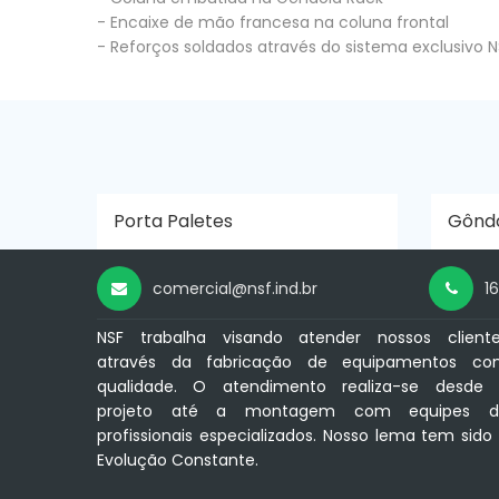
- Encaixe de mão francesa na coluna frontal
- Reforços soldados através do sistema exclusivo N
Porta Paletes
Gôndo
comercial@nsf.ind.br
1
NSF trabalha visando atender nossos client
através da fabricação de equipamentos co
qualidade. O atendimento realiza-se desde
projeto até a montagem com equipes d
profissionais especializados. Nosso lema tem sido
Evolução Constante.