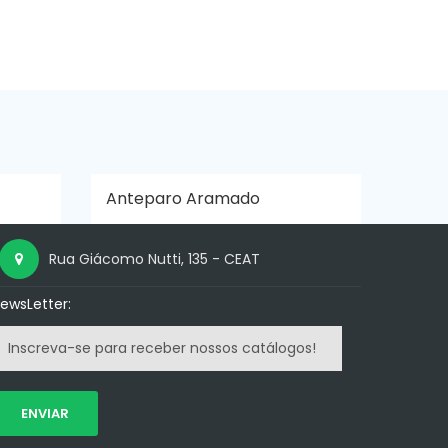
Anteparo Aramado
Rua Giácomo Nutti, 135 - CEAT
ewsLetter:
ENVIAR