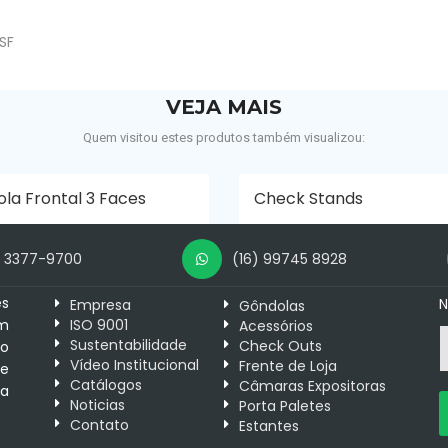
SF
VEJA MAIS
Quem visitou estes produtos também visualizou:
la Frontal 3 Faces
Check Stands
6 3377-9700
(16) 99745 8928
es
N
Empresa
Gôndolas
m
ISO 9001
Acessórios
Sustentabilidade
Check Outs
 o
Vídeo Institucional
Frente de Loja
e
Catálogos
Câmaras Expositoras
 a
Noticias
Porta Paletes
Contato
Estantes