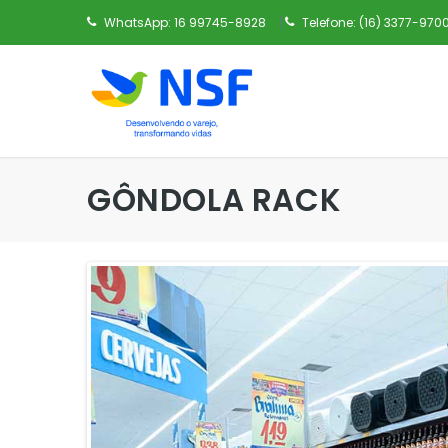
WhatsApp:
16 99745-8928
Telefone:
(16) 3377-970
GÔNDOLA RACK