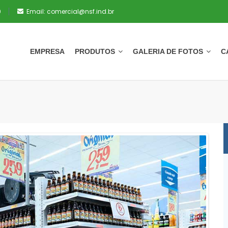
0
Email:
comercial@nsf.ind.br
EMPRESA
PRODUTOS
GALERIA DE FOTOS
C